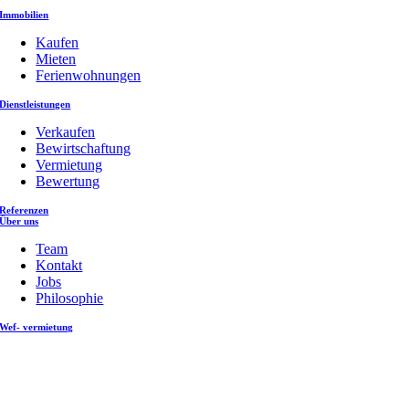
Immobilien
Kaufen
Mieten
Ferienwohnungen
Dienstleistungen
Verkaufen
Bewirtschaftung
Vermietung
Bewertung
Referenzen
Über uns
Team
Kontakt
Jobs
Philosophie
Wef- vermietung
Nach
oben