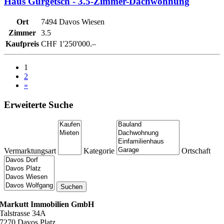
Haus Gürgetsch - 3.5-Zimmer-Dachwohnung
Ort
7494 Davos Wiesen
Zimmer
3.5
Kaufpreis
CHF 1'250'000.–
1
2
»
Erweiterte Suche
Vermarktungsart
Kategorie
Ortschaft
Markutt Immobilien GmbH
Talstrasse 34A
7270 Davos Platz