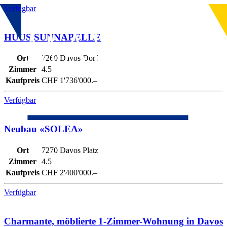
Zum
Verfügbar
Inhalt
springen
HUUS SUNNABELLE
Ort
7260 Davos Dorf
Zimmer
4.5
Kaufpreis
CHF 1'736'000.–
Verfügbar
Neubau «SOLEA»
Ort
7270 Davos Platz
Zimmer
4.5
Kaufpreis
CHF 2'400'000.–
Verfügbar
Charmante, möblierte 1-Zimmer-Wohnung in Davos