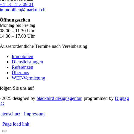
+41 81 413 09 01
immobilien@markutt.ch
Öffnungszeiten
Montag bis Freitag
08.00 – 11.30 Uhr
14.00 – 17.00 Uhr
Ausserordentliche Termine nach Vereinbarung.
Immobilien
Dienstleistungen
Referenzen
Über uns
WEF-Vermietung
folgen Sie uns auf
 2025 designed by
blackbird designagentur
, programmed by
Digitag
AG
atenschutz
Impressum
Page load link